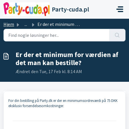
Gå til hovedindhold
Party-cuda.pl
Hjem
...
Er der et minimum for værdien af det man kan bestille?
Er der et minimum for værdien af
det man kan bestille?
Ændret den Tue, 17 Feb kl. 8:14 AM
For din bestilling på Party.dk er der en minimumsordreværdi på 75 DKK
eksklusiv forsendelsesomkostninger.