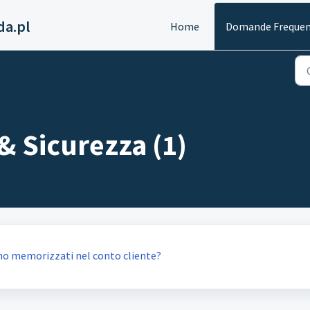
da.pl
Home
Domande Frequen
& Sicurezza (1)
sono memorizzati nel conto cliente?