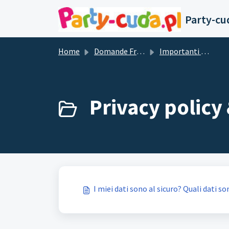
Salta al contenuto principale
Party-cu
Home
Domande Frequenti (FAQ)
Importanti domande e risposte
Privacy policy 
I miei dati sono al sicuro? Quali dati 