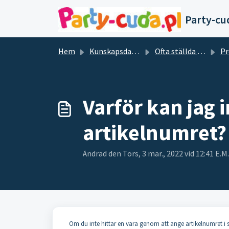
Hoppa över till huvudinnehåll
Party-cu
Hem
Kunskapsdatabas
Ofta ställda frågor och svar
Pr
Varför kan jag 
artikelnumret?
Ändrad den Tors, 3 mar., 2022 vid 12:41 E.M.
Om du inte hittar en vara genom att ange artikelnumret i sö