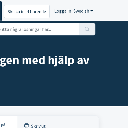
Logga in
Swedish
Skicka in ett ärende
ingen med hjälp av
g på
Skriv ut