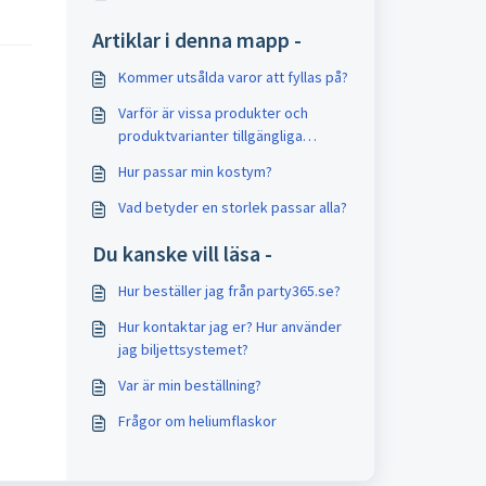
Artiklar i denna mapp -
Kommer utsålda varor att fyllas på?
Varför är vissa produkter och
produktvarianter tillgängliga
omedelbart och andra inte?
Hur passar min kostym?
Vad betyder en storlek passar alla?
Du kanske vill läsa -
Hur beställer jag från party365.se?
Hur kontaktar jag er? Hur använder
jag biljettsystemet?
Var är min beställning?
Frågor om heliumflaskor