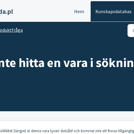
da.pl
Hem
Kunskapsdatabas
oduktfråga
inte hitta en vara i sökn
kfältet (längre) är denna vara tyvärr slutsåld och kommer inte att finnas tillgängli